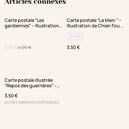
Articles connexes
%
Carte postale “Les
Carte postale “La Main ” –
gardiennes” – Illustration
Illustration de Chien Fou –
de Maya Mihindou –
Papeterie féministe made
Papeterie féministe made
in France – Carte postale
ÉPUISÉ
in France – Carte postale
fabriqué à Paris
3,50 €
4,00 €
3,50 €
A6 fabriqué à Paris
Carte postale illustrée
“Repos des guerrières” –
Illustration de Chien Fou –
3,50 €
Papeterie féministe made
in France – Carte postale
AUTRES VARIANTES DISPONIBLES
A6 fabriqué à Paris