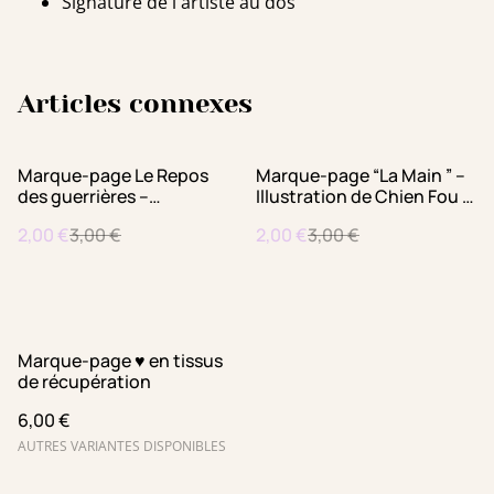
Signature de l'artiste au dos
Articles connexes
%
%
Marque-page Le Repos
Marque-page “La Main ” –
des guerrières –
Illustration de Chien Fou –
Illustration de Chien Fou –
Papeterie féministe made
2,00 €
3,00 €
2,00 €
3,00 €
Papeterie féministe made
in France – Carte postale
in France – Carte postale
fabriqué à Paris
fabriqué à Paris
Marque-page ♥︎ en tissus
de récupération
6,00 €
AUTRES VARIANTES DISPONIBLES