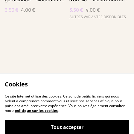
de Maya Mihindou –
Joanna Folivéli – Papeterie
3,50 €
4,00 €
3,50 €
4,00 €
Papeterie féministe made
féministe made in France –
in France – Carte postale
Carte postale A6 fabriqué
AUTRES VARIANTES DISPONIBLES
A6 fabriqué à Paris
à Paris
Cookies
Ce site Internet utilise des cookies. Ce sont de petits fichiers qui nous
aident à comprendre comment vous utilisez nos services afin que nous
puissions améliorer votre expérience. Vous pouvez également consulter
notre
politique sur les cookies
.
Tout accepter